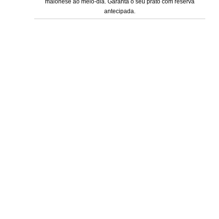
maionese ao meio-dia. Garanta o seu prato com reserva
antecipada.