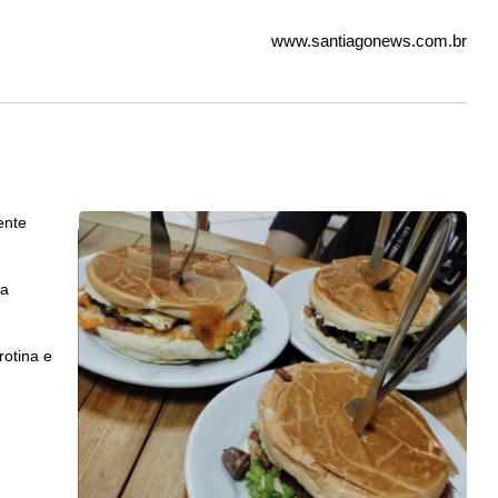
www.santiagonews.com.br
ente
la
otina e