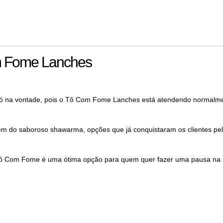
om Fome Lanches
ue só na vontade, pois o Tô Com Fome Lanches está atendendo normalm
lém do saboroso shawarma, opções que já conquistaram os clientes pe
o Tô Com Fome é uma ótima opção para quem quer fazer uma pausa na r