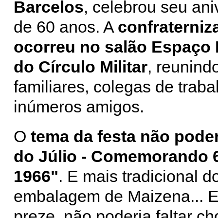
Barcelos
, celebrou seu ani
de 60 anos. A
confraterniz
ocorreu no salão Espaço
do Círculo Militar
, reunind
familiares, colegas de traba
inúmeros amigos.
O
tema da festa não poder
do Júlio - Comemorando 6
1966"
. E mais tradicional d
embalagem de Maizena... E
preze, não poderia faltar c