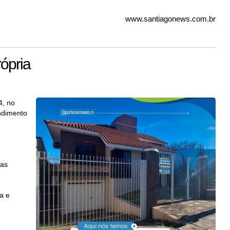
www.santiagonews.com.br
rópria
4, no
ndimento
 as
a e