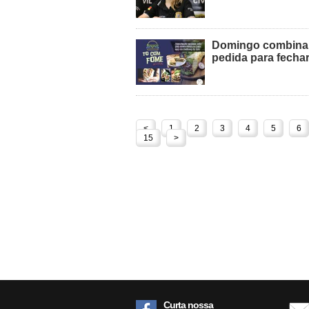
Domingo combina 
pedida para fecha
<
1
2
3
4
5
6
15
>
Curta nossa