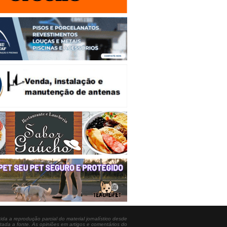
ida a reprodução parcial do material jornalístico desde
itada a fonte. As opiniões em artigos e comentários do