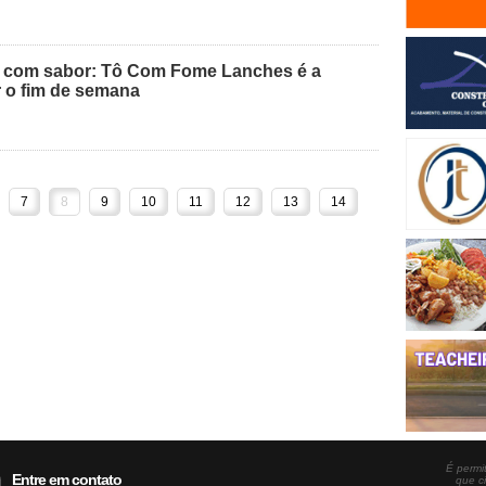
com sabor: Tô Com Fome Lanches é a
r o fim de semana
7
8
9
10
11
12
13
14
É permit
Entre em contato
que c