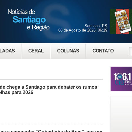
Santiago, RS
08 de Agosto de 2026, 06:19
LADAS
GERAL
COLUNAS
CONTATO
nde chega a Santiago para debater os rumos
olhas para 2026
ança a campanha “Cobertinha do Bem”, por um