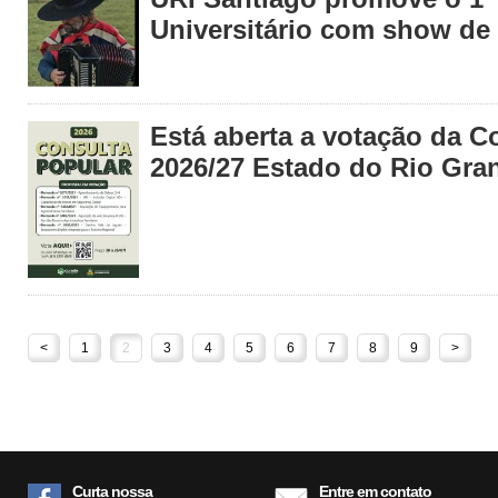
Universitário com show d
Está aberta a votação da C
2026/27 Estado do Rio Gra
<
1
2
3
4
5
6
7
8
9
>
Curta nossa
Entre em contato