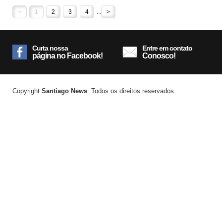
<
1
2
3
4
...
>
Curta nossa
Entre em contato
página no Facebook!
Conosco!
Copyright
Santiago News
. Todos os direitos reservados.