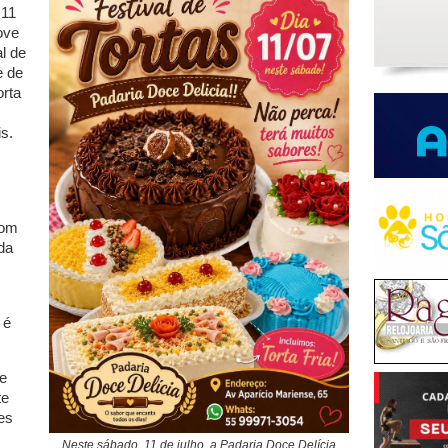
 11
ove
l de
e de
rta
s.
com
da
 é
de
te
es
Neste sábado, 11 de julho, a Padaria Doce Delícia