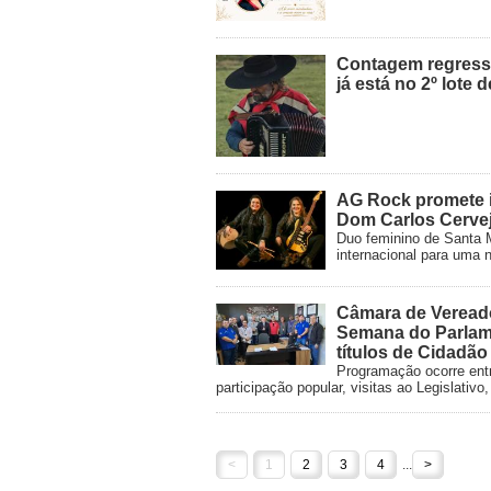
Contagem regressi
já está no 2º lote 
AG Rock promete i
Dom Carlos Cervej
Duo feminino de Santa M
internacional para uma n
Câmara de Veread
Semana do Parlam
títulos de Cidadã
Programação ocorre entr
participação popular, visitas ao Legislati
<
1
2
3
4
...
>