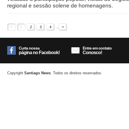
regional e sessão solene de homenagens.
<
1
2
3
4
...
>
Curta nossa
Entre em contato
página no Facebook!
Conosco!
Copyright
Santiago News
. Todos os direitos reservados.