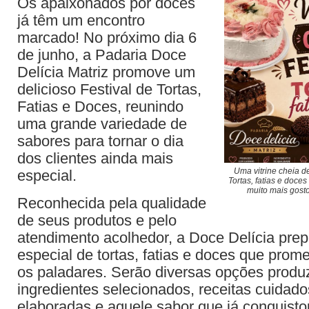
Os apaixonados por doces
já têm um encontro
marcado! No próximo dia 6
de junho, a Padaria Doce
Delícia Matriz promove um
delicioso Festival de Tortas,
Fatias e Doces, reunindo
uma grande variedade de
sabores para tornar o dia
dos clientes ainda mais
Uma vitrine cheia d
especial.
Tortas, fatias e doce
muito mais gosto
Reconhecida pela qualidade
de seus produtos e pelo
atendimento acolhedor, a Doce Delícia pre
especial de tortas, fatias e doces que prom
os paladares. Serão diversas opções prod
ingredientes selecionados, receitas cuida
elaboradas e aquele sabor que já conquist