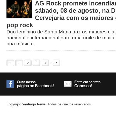
AG Rock promete incendiar
sábado, 08 de agosto, na 
Cervejaria com os maiores 
pop rock
Duo feminino de Santa Maria traz os maiores clá
nacional e internacional para uma noite de muita 
boa música.
<
1
2
3
4
...
>
Curta nossa
Entre em contato
página no Facebook!
Conosco!
Copyright
Santiago News
. Todos os direitos reservados.