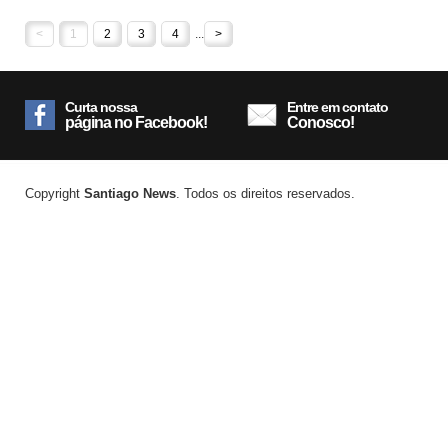
<
1
2
3
4
...
>
Curta nossa
Entre em contato
página no Facebook!
Conosco!
Copyright
Santiago News
. Todos os direitos reservados.