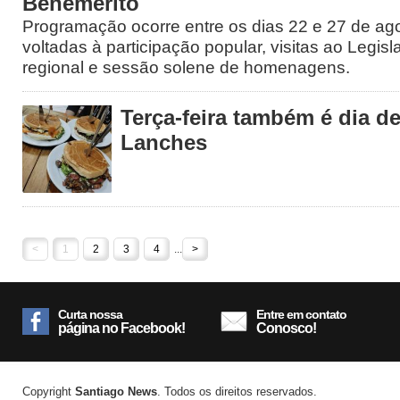
Benemérito
Programação ocorre entre os dias 22 e 27 de ago
voltadas à participação popular, visitas ao Legisl
regional e sessão solene de homenagens.
Terça-feira também é dia 
Lanches
<
1
2
3
4
...
>
Curta nossa
Entre em contato
página no Facebook!
Conosco!
Copyright
Santiago News
. Todos os direitos reservados.