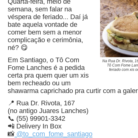
Quarta-feira, meio de
semana, sem falar na
véspera de feriado... Daí já
bate aquela vontade de
comer bem sem a menor
complicação e cerimônia,
né? 😋
Em Santiago, o Tô Com
Na Rua Dr. Rivota, 1
Tô Com Fome Lanch
Fome Lanches é a pedida
feriado com xis 
certa pra quem quer um xis
bem recheado ou um
shawarma caprichado pra curtir com a gale
📍 Rua Dr. Rivota, 167
(no antigo Juares Lanches)
📞 (55) 99901-3342
📲 Delivery In Box
📸
@to_com_fome_santiago