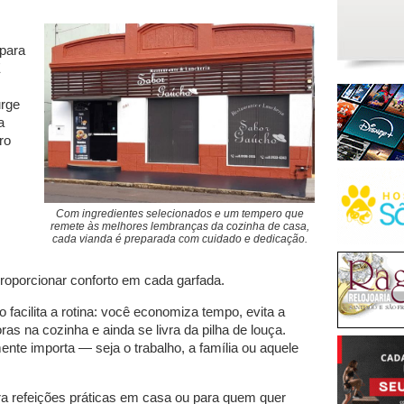
para
É
urge
a
ro
Com ingredientes selecionados e um tempero que
remete às melhores lembranças da cozinha de casa,
cada vianda é preparada com cuidado e dedicação.
proporcionar conforto em cada garfada.
facilita a rotina: você economiza tempo, evita a
as na cozinha e ainda se livra da pilha de louça.
nte importa — seja o trabalho, a família ou aquele
ara refeições práticas em casa ou para quem quer