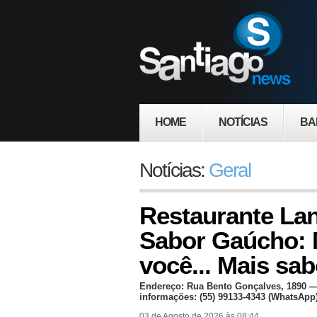
HOME
NOTÍCIAS
BA
Notícias:
Geral
Restaurante Lan
Sabor Gaúcho: 
você... Mais sab
Endereço: Rua Bento Gonçalves, 1890 —
informações: (55) 99133-4343 (WhatsApp)
03 de Agosto de 2026 às 08:44