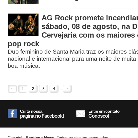
AG Rock promete incendiar
sábado, 08 de agosto, na 
Cervejaria com os maiores 
pop rock
Duo feminino de Santa Maria traz os maiores clá
nacional e internacional para uma noite de muita 
boa música.
<
1
2
3
4
...
>
Curta nossa
Entre em contato
página no Facebook!
Conosco!
Copyright
Santiago News
. Todos os direitos reservados.