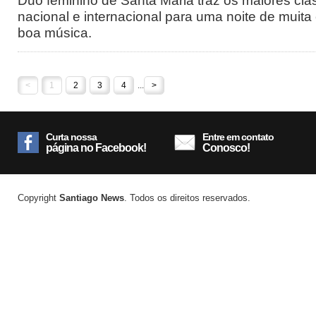
Duo feminino de Santa Maria traz os maiores clá
nacional e internacional para uma noite de muita 
boa música.
<
1
2
3
4
...
>
Curta nossa
Entre em contato
página no Facebook!
Conosco!
Copyright
Santiago News
. Todos os direitos reservados.