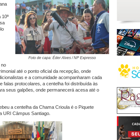
mana
a 10ª
esa
lo
Foto de capa: Éder Alves / NP Expresso
 no
imonial até o ponto oficial da recepção, onde
radicionalistas e a comunidade acompanharam cada
las protocolares, a centelha foi distribuída às
ara seus galpões, onde permanecerá acesa até o
ebeu a centelha da Chama Crioula é o Piquete
, da URI Câmpus Santiago.