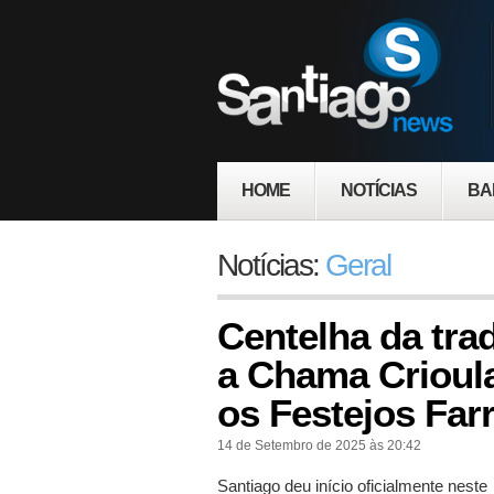
HOME
NOTÍCIAS
BA
Notícias:
Geral
Centelha da tra
a Chama Crioula
os Festejos Far
14 de Setembro de 2025 às 20:42
Santiago deu início oficialmente neste