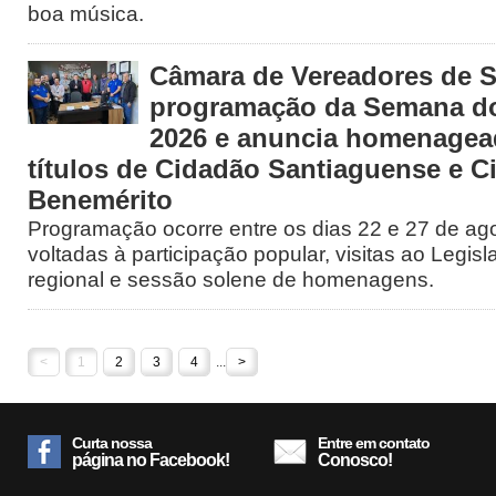
boa música.
Câmara de Vereadores de S
programação da Semana d
2026 e anuncia homenage
títulos de Cidadão Santiaguense e C
Benemérito
Programação ocorre entre os dias 22 e 27 de ago
voltadas à participação popular, visitas ao Legisl
regional e sessão solene de homenagens.
<
1
2
3
4
...
>
Curta nossa
Entre em contato
página no Facebook!
Conosco!