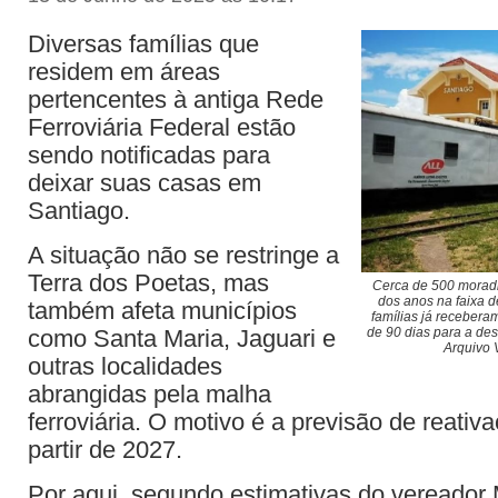
Diversas famílias que
residem em áreas
pertencentes à antiga Rede
Ferroviária Federal estão
sendo notificadas para
deixar suas casas em
Santiago.
A situação não se restringe a
Terra dos Poetas, mas
Cerca de 500 moradi
dos anos na faixa de
também afeta municípios
famílias já receber
como Santa Maria, Jaguari e
de 90 dias para a des
Arquivo 
outras localidades
abrangidas pela malha
ferroviária. O motivo é a previsão de reativa
partir de 2027.
Por aqui, segundo estimativas do vereador 