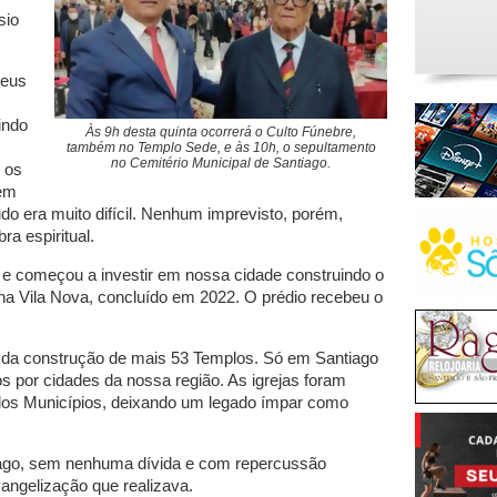
sio
Deus
indo
Às 9h desta quinta ocorrerá o Culto Fúnebre,
também no Templo Sede, e às 10h, o sepultamento
no Cemitério Municipal de Santiago.
, os
 em
o era muito difícil. Nenhum imprevisto, porém,
a espiritual.
 e começou a investir em nossa cidade construindo o
a Vila Nova, concluído em 2022. O prédio recebeu o
 da construção de mais 53 Templos. Só em Santiago
 por cidades da nossa região. As igrejas foram
r dos Municípios, deixando um legado ímpar como
tiago, sem nenhuma dívida e com repercussão
vangelização que realizava.