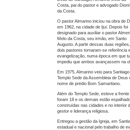
Costa, pai do pastor e advogado Dioní
da Costa.
O pastor Almarino iniciou na obra de 
em 1962, na cidade de Ijuí. Depois foi
designado para auxiliar o pastor Almer
Melo da Costa, seu irmão, em Santo
Augusto. A partir dessas duas regiões
dois pastores tornaram-se referência
evangelização, numa época em que tud
impediu que ambos avançassem na obr
Em 1975, Almarino veio para Santiago
Templo Sede da Assembleia de Deus n
nome de prédio Bom Samaritano.
Além do Templo Sede, esteve a frente
foram 18 e os demais estão espalhados
construídas nas cidades e no interio
gestor e liderança religiosa.
Entregou a gestão da Igreja, em San
estadual e nacional pelo trabalho de e