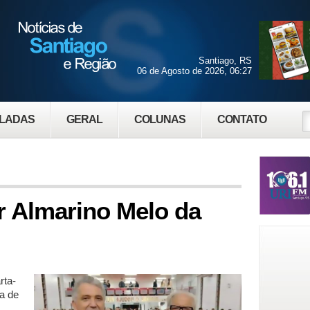
Santiago, RS
06 de Agosto de 2026, 06:27
LADAS
GERAL
COLUNAS
CONTATO
r Almarino Melo da
rta-
ia de