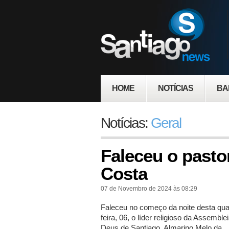
HOME
NOTÍCIAS
BA
Notícias:
Geral
Faleceu o pasto
Costa
07 de Novembro de 2024 às 08:29
Faleceu no começo da noite desta qua
feira, 06, o líder religioso da Assemble
Deus de Santiago, Almarino Melo da