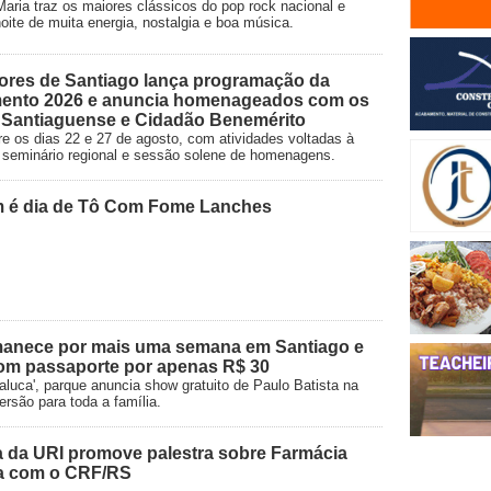
aria traz os maiores clássicos do pop rock nacional e
oite de muita energia, nostalgia e boa música.
ores de Santiago lança programação da
ento 2026 e anuncia homenageados com os
o Santiaguense e Cidadão Benemérito
e os dias 22 e 27 de agosto, com atividades voltadas à
vo, seminário regional e sessão solene de homenagens.
m é dia de Tô Com Fome Lanches
rmanece por mais uma semana em Santiago e
om passaporte por apenas R$ 30
aluca', parque anuncia show gratuito de Paulo Batista na
versão para toda a família.
 da URI promove palestra sobre Farmácia
ia com o CRF/RS