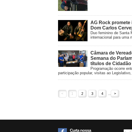
AG Rock promete i
Dom Carlos Cervej
Duo feminino de Santa M
internacional para uma n
Câmara de Veread
Semana do Parlam
títulos de Cidadã
Programação ocorre entr
participação popular, visitas ao Legislati
<
1
2
3
4
...
>
Curta nossa