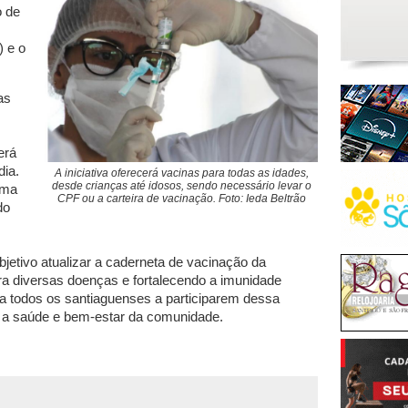
o de
) e o
as
erá
dia.
A iniciativa oferecerá vacinas para todas as idades,
desde crianças até idosos, sendo necessário levar o
uma
CPF ou a carteira de vacinação. Foto: Ieda Beltrão
do
jetivo atualizar a caderneta de vacinação da
ra diversas doenças e fortalecendo a imunidade
da todos os santiaguenses a participarem dessa
ara a saúde e bem-estar da comunidade.