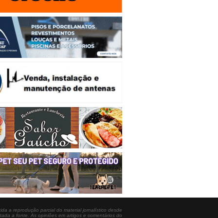
ida a reprodução parcial do material jornalístico desde
itada a fonte. As opiniões em artigos e comentários do