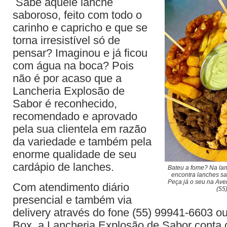
Sabe aquele lanche
saboroso, feito com todo o
carinho e capricho e que se
torna irresistível só de
pensar? Imaginou e já ficou
com água na boca? Pois
não é por acaso que a
Lancheria Explosão de
Sabor é reconhecido,
recomendado e aprovado
pela sua clientela em razão
da variedade e também pela
enorme qualidade de seu
cardápio de lanches.
Bateu a fome? Na la
encontra lanches sa
Peça já o seu na Ave
Com atendimento diário
(55
presencial e também via
delivery através do fone (55) 99941-6603 ou
Box, a Lancheria Explosão de Sabor conta