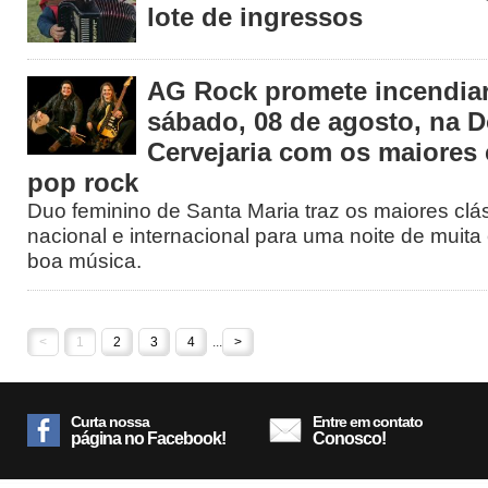
lote de ingressos
AG Rock promete incendiar
sábado, 08 de agosto, na 
Cervejaria com os maiores 
pop rock
Duo feminino de Santa Maria traz os maiores clá
nacional e internacional para uma noite de muita 
boa música.
<
1
2
3
4
...
>
Curta nossa
Entre em contato
página no Facebook!
Conosco!