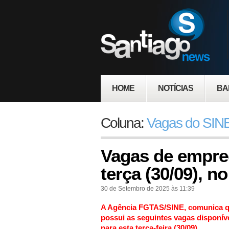
HOME
NOTÍCIAS
BA
Coluna:
Vagas do SINE
Vagas de empre
terça (30/09), n
30 de Setembro de 2025 às 11:39
A Agência FGTAS/SINE, comunica 
possui as seguintes vagas disponív
para esta terça-feira (30/09)