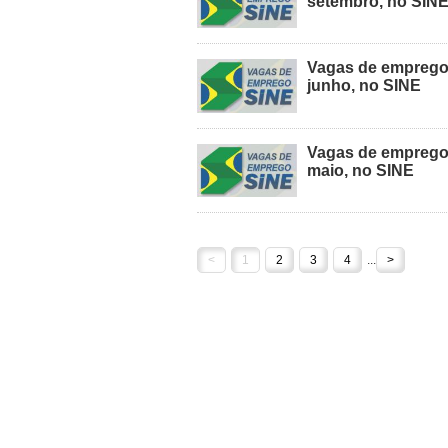
setembro, no SIN
Vagas de emprego 
junho, no SINE
Vagas de emprego 
maio, no SINE
<
1
2
3
4
...
>