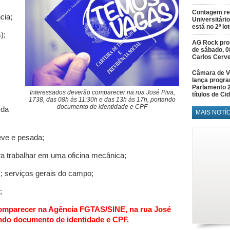
Contagem re
cia;
Universitário
está no 2º lo
);
AG Rock prom
de sábado, 0
Carlos Cerve
Câmara de V
lança progr
Parlamento 
Interessados deverão comparecer na rua José Piva,
títulos de C
1738, das 08h às 11:30h e das 13h às 17h, portando
documento de identidade e CPF
 da
MAIS NOTÍ
ve e pesada;
trabalhar em uma oficina mecânica;
erviços gerais do campo;
;
omparecer na Agência FGTAS/SINE, na rua José
ando documento de identidade e CPF.