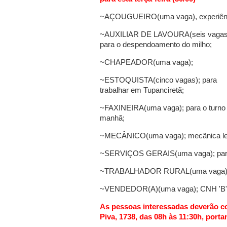
~AÇOUGUEIRO(uma vaga), experiên
~AUXILIAR DE LAVOURA(seis vagas
para o despendoamento do milho;
~CHAPEADOR(uma vaga);
~ESTOQUISTA(cinco vagas); para
trabalhar em Tupanciretã;
~FAXINEIRA(uma vaga); para o turno
manhã;
~MECÂNICO(uma vaga); mecânica le
~SERVIÇOS GERAIS(uma vaga); para 
~TRABALHADOR RURAL(uma vaga); s
~VENDEDOR(A)(uma vaga); CNH 'B'
As pessoas interessadas deverão c
Piva, 1738, das 08h às 11:30h, port