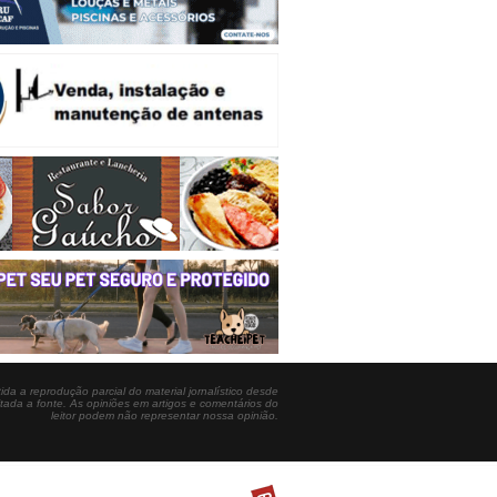
ida a reprodução parcial do material jornalístico desde
itada a fonte. As opiniões em artigos e comentários do
leitor podem não representar nossa opinião.