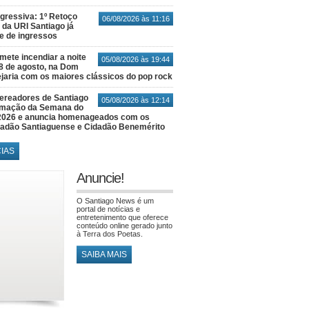
gressiva: 1º Retoço
06/08/2026 às 11:16
 da URI Santiago já
te de ingressos
ete incendiar a noite
05/08/2026 às 19:44
8 de agosto, na Dom
jaria com os maiores clássicos do pop rock
ereadores de Santiago
05/08/2026 às 12:14
amação da Semana do
2026 e anuncia homenageados com os
idadão Santiaguense e Cidadão Benemérito
CIAS
Anuncie!
O Santiago News é um
portal de notícias e
entretenimento que oferece
conteúdo online gerado junto
à Terra dos Poetas.
SAIBA MAIS