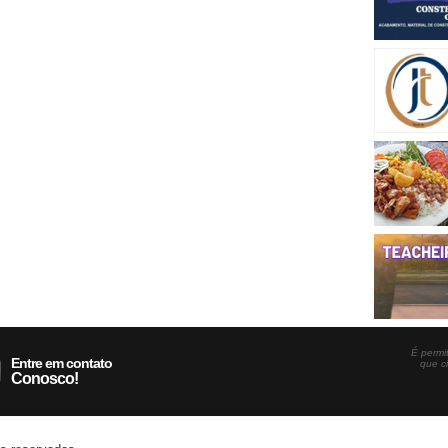
É permit
Entre em contato
que c
Conosco!