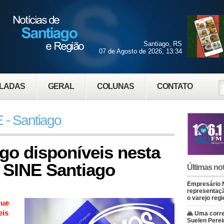
Santiago, RS
07 de Agosto de 2026, 13:34
LADAS
GERAL
COLUNAS
CONTATO
 - Santiago
go disponíveis nesta
o SINE Santiago
Últimas not
Empresário 
representaçã
o varejo regi
que
eis
🙏 Uma corre
Suelen Perei