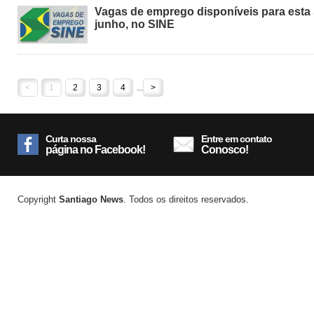
Vagas de emprego disponíveis para esta 
junho, no SINE
<
1
2
3
4
...
>
Curta nossa
Entre em contato
página no Facebook!
Conosco!
Copyright
Santiago News
. Todos os direitos reservados.