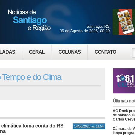
Santiago, RS
06 de Agosto de 2026, 00:29
LADAS
GERAL
COLUNAS
CONTATO
o Tempo e do Clima
Últimas not
AG Rock prom
de sábado, 0
Carlos Cerve
e climática toma conta do RS
14/06/2025 às 11:54
Câmara de V
ana
lança progr