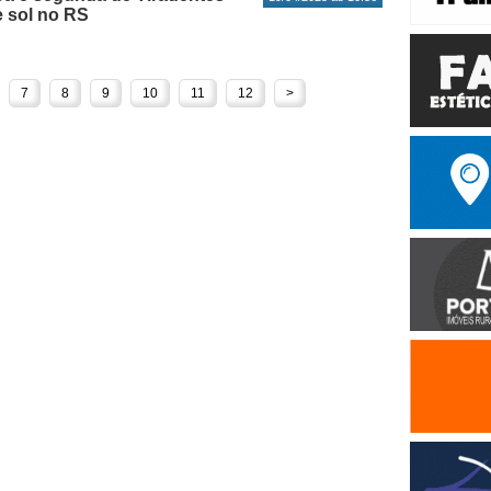
e sol no RS
7
8
9
10
11
12
>