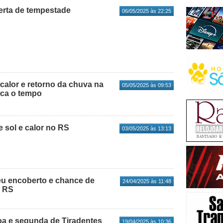
erta de tempestade
06/05/2025 às 22:25
calor e retorno da chuva na
05/05/2025 às 09:53
ica o tempo
 sol e calor no RS
03/05/2025 às 13:13
céu encoberto e chance de
24/04/2025 às 11:48
o RS
a e segunda de Tiradentes
19/04/2025 às 10:36