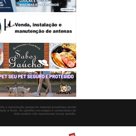
ida a reprodução parcial do material jornalístico desde
itada a fonte. As opiniões em artigos e comentários do
leitor podem não representar nossa opinião.