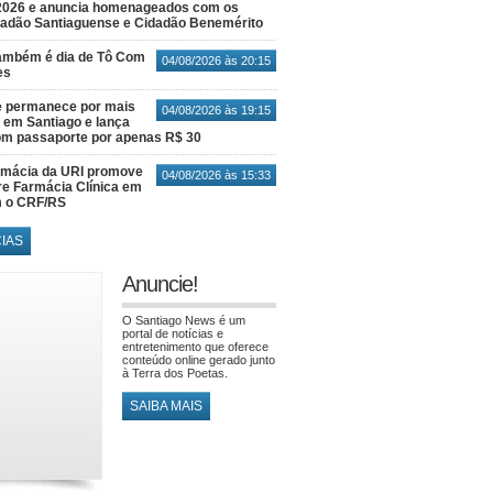
2026 e anuncia homenageados com os
idadão Santiaguense e Cidadão Benemérito
também é dia de Tô Com
04/08/2026 às 20:15
es
e permanece por mais
04/08/2026 às 19:15
em Santiago e lança
m passaporte por apenas R$ 30
rmácia da URI promove
04/08/2026 às 15:33
re Farmácia Clínica em
m o CRF/RS
CIAS
Anuncie!
O Santiago News é um
portal de notícias e
entretenimento que oferece
conteúdo online gerado junto
à Terra dos Poetas.
SAIBA MAIS