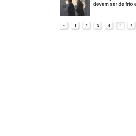
devem ser de frio 
<
1
2
3
4
5
6