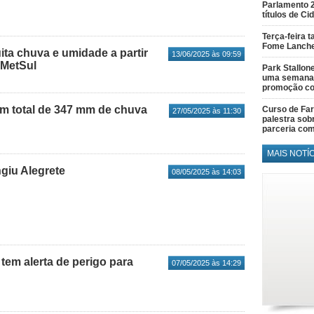
Parlamento 
títulos de C
Terça-feira 
Fome Lanch
ita chuva e umidade a partir
13/06/2025 às 09:59
a MetSul
Park Stallon
uma semana 
promoção co
um total de 347 mm de chuva
Curso de Fa
27/05/2025 às 11:30
palestra sob
parceria co
MAIS NOTÍ
ngiu Alegrete
08/05/2025 às 14:03
tem alerta de perigo para
07/05/2025 às 14:29