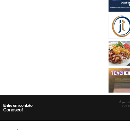
É permit
Entre em contato
que c
Conosco!