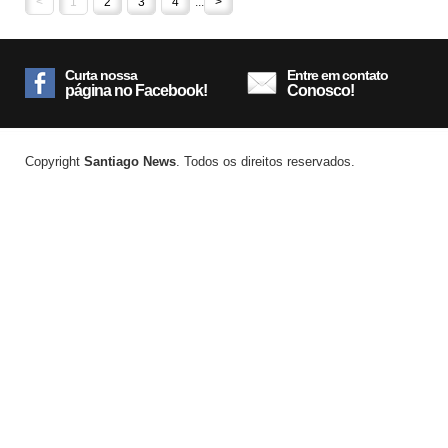
<
1
2
3
4
...
>
Curta nossa
Entre em contato
página no Facebook!
Conosco!
Copyright
Santiago News
. Todos os direitos reservados.