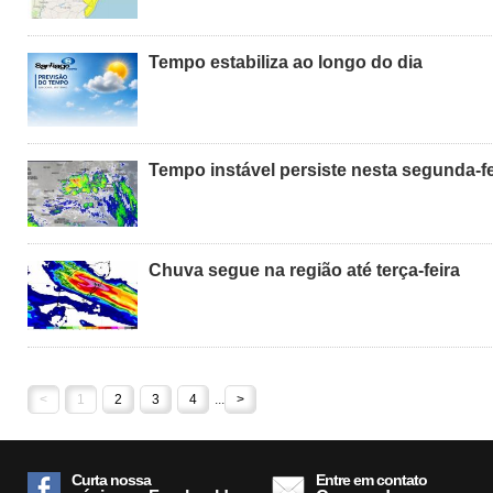
Tempo estabiliza ao longo do dia
Tempo instável persiste nesta segunda-fe
Chuva segue na região até terça-feira
<
1
2
3
4
...
>
Curta nossa
Entre em contato