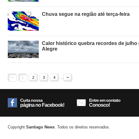
Chuva segue na região até terça-feira
Calor histórico quebra recordes de julho
Alegre
<
1
2
3
4
...
>
Curta nossa
Entre em contato
página no Facebook!
Conosco!
Copyright
Santiago News
. Todos os direitos reservados.