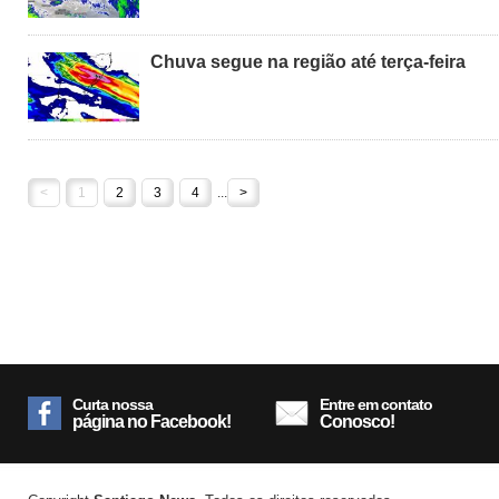
Chuva segue na região até terça-feira
<
1
2
3
4
...
>
Curta nossa
Entre em contato
página no Facebook!
Conosco!