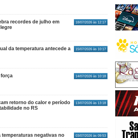
ebra recordes de julho em
18/07/2026 às 12:17
legre
al da temperatura antecede a
15/07/2026 às 10:17
 força
14/07/2026 às 10:18
cam retorno do calor e período
13/07/2026 às 13:18
tabilidade no RS
ra temperaturas negativas no
03/07/2026 às 09:53