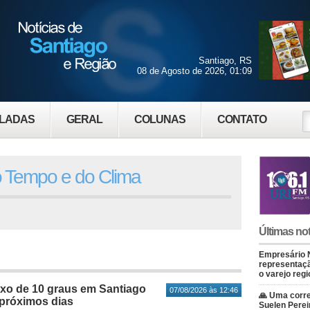
Santiago, RS
08 de Agosto de 2026, 01:09
LADAS
GERAL
COLUNAS
CONTATO
o Tempo e do Clima
Últimas not
Empresário 
representaçã
o varejo regi
xo de 10 graus em Santiago
07/08/2026 às 12:46
🙏 Uma corre
 próximos dias
Suelen Perei