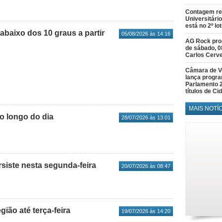
Contagem re
Universitário
está no 2º lo
abaixo dos 10 graus a partir
05/08/2026 às 14:16
AG Rock prom
de sábado, 0
Carlos Cerve
Câmara de V
lança progr
Parlamento 
títulos de C
MAIS NOTÍ
o longo do dia
28/07/2026 às 13:01
siste nesta segunda-feira
20/07/2026 às 08:47
ião até terça-feira
19/07/2026 às 14:20