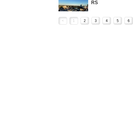
RS
<
1
2
3
4
5
6