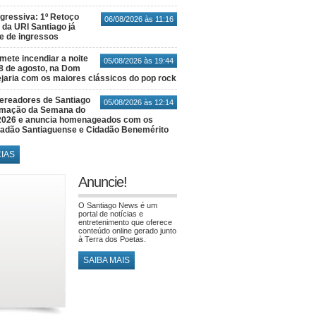
gressiva: 1º Retoço
06/08/2026 às 11:16
 da URI Santiago já
te de ingressos
ete incendiar a noite
05/08/2026 às 19:44
8 de agosto, na Dom
jaria com os maiores clássicos do pop rock
ereadores de Santiago
05/08/2026 às 12:14
amação da Semana do
2026 e anuncia homenageados com os
idadão Santiaguense e Cidadão Benemérito
CIAS
Anuncie!
O Santiago News é um
portal de notícias e
entretenimento que oferece
conteúdo online gerado junto
à Terra dos Poetas.
SAIBA MAIS