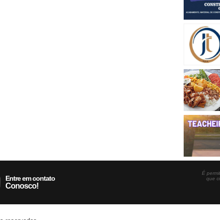
É permit
Entre em contato
que c
Conosco!