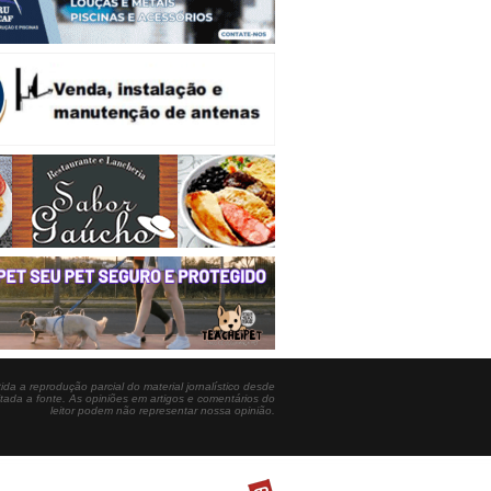
ida a reprodução parcial do material jornalístico desde
itada a fonte. As opiniões em artigos e comentários do
leitor podem não representar nossa opinião.