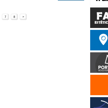
7
8
>