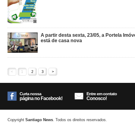
A partir desta sexta, 23/05, a Portela Imó
está de casa nova
<
1
2
3
>
Curta nossa
Entre em contato
página no Facebook!
Conosco!
Copyright
Santiago News
. Todos os direitos reservados.