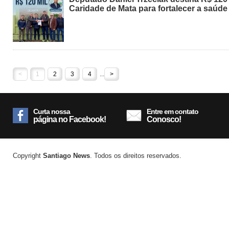
Caridade de Mata para fortalecer a saúde
<
1
2
3
4
...
>
Curta nossa
Entre em contato
página no Facebook!
Conosco!
Copyright
Santiago News
. Todos os direitos reservados.