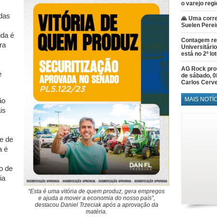
o varejo regi
 das
🙏 Uma corre
Suelen Perei
ida é
Contagem re
ra
Universitário
está no 2º lo
AG Rock prom
e
de sábado, 0
Carlos Cerve
MAIS NOTÍ
ão
is
e de
a é
o de
ia
“Esta é uma vitória de quem produz, gera empregos
e ajuda a mover a economia do nosso país”,
destacou Daniel Trzeciak após a aprovação da
matéria.