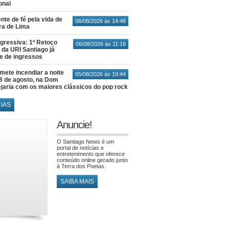
onal
nte de fé pela vida de
06/08/2026 às 14:48
ra de Lima
gressiva: 1º Retoço
06/08/2026 às 11:16
 da URI Santiago já
te de ingressos
ete incendiar a noite
05/08/2026 às 19:44
8 de agosto, na Dom
jaria com os maiores clássicos do pop rock
CIAS
Anuncie!
O Santiago News é um
portal de notícias e
entretenimento que oferece
conteúdo online gerado junto
à Terra dos Poetas.
SAIBA MAIS