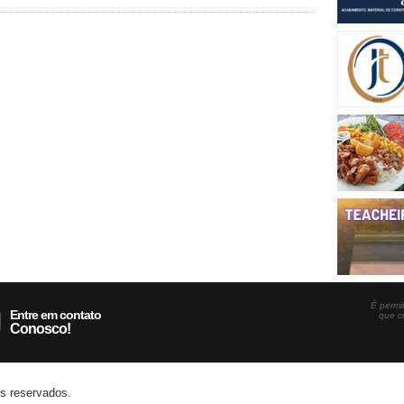
É permit
Entre em contato
que c
Conosco!
os reservados.