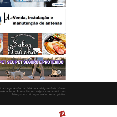
ida a reprodução parcial do material jornalístico desde
itada a fonte. As opiniões em artigos e comentários do
leitor podem não representar nossa opinião.