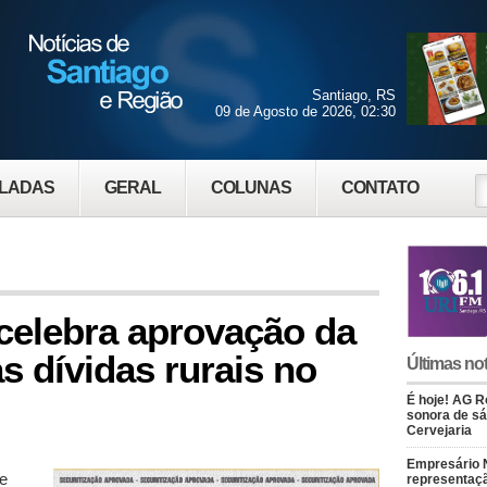
Santiago, RS
09 de Agosto de 2026, 02:30
LADAS
GERAL
COLUNAS
CONTATO
 celebra aprovação da
s dívidas rurais no
Últimas not
É hoje! AG Ro
sonora de s
Cervejaria
Empresário 
de
representaçã