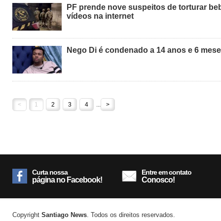
PF prende nove suspeitos de torturar be
vídeos na internet
Nego Di é condenado a 14 anos e 6 mese
<
1
2
3
4
...
>
Curta nossa
Entre em contato
página no Facebook!
Conosco!
Copyright
Santiago News
. Todos os direitos reservados.