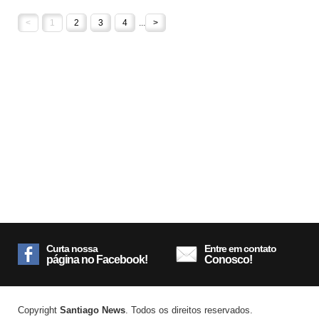
<
1
2
3
4
...
>
Curta nossa
Entre em contato
página no Facebook!
Conosco!
Copyright
Santiago News
. Todos os direitos reservados.