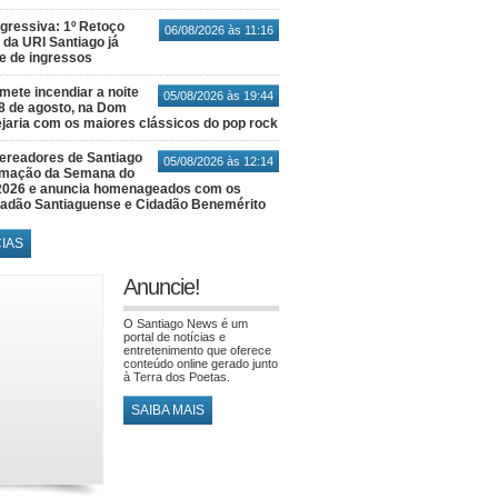
gressiva: 1º Retoço
06/08/2026 às 11:16
 da URI Santiago já
te de ingressos
ete incendiar a noite
05/08/2026 às 19:44
8 de agosto, na Dom
jaria com os maiores clássicos do pop rock
ereadores de Santiago
05/08/2026 às 12:14
amação da Semana do
2026 e anuncia homenageados com os
idadão Santiaguense e Cidadão Benemérito
CIAS
Anuncie!
O Santiago News é um
portal de notícias e
entretenimento que oferece
conteúdo online gerado junto
à Terra dos Poetas.
SAIBA MAIS