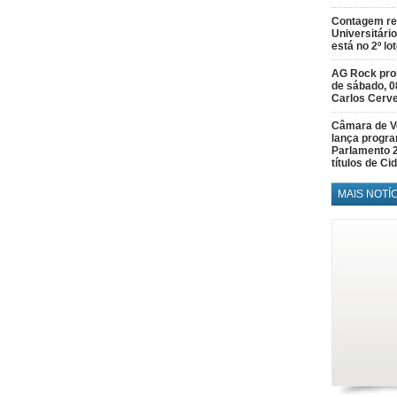
Contagem re
Universitário
está no 2º lo
AG Rock prom
de sábado, 0
Carlos Cerve
Câmara de V
lança progr
Parlamento 
títulos de C
MAIS NOTÍ