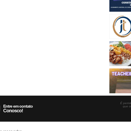
É permit
Entre em contato
que c
Conosco!