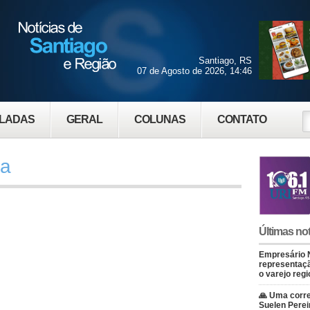
Santiago, RS
07 de Agosto de 2026, 14:46
LADAS
GERAL
COLUNAS
CONTATO
da
Últimas not
Empresário 
representaçã
o varejo regi
🙏 Uma corre
Suelen Perei