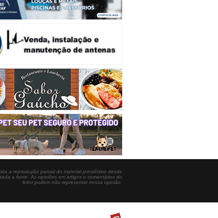
ida a reprodução parcial do material jornalístico desde
itada a fonte. As opiniões em artigos e comentários do
leitor podem não representar nossa opinião.