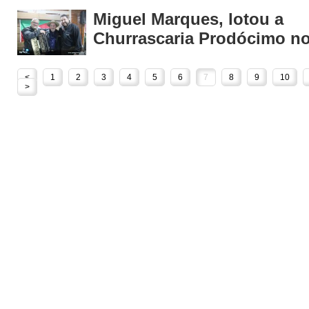
Miguel Marques, lotou a
Churrascaria Prodócimo no
<
1
2
3
4
5
6
7
8
9
10
>