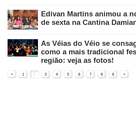
Edivan Martins animou a no
de sexta na Cantina Damia
As Véias do Véio se consa
como a mais tradicional fes
região: veja as fotos!
<
1
2
3
4
5
6
7
8
9
>