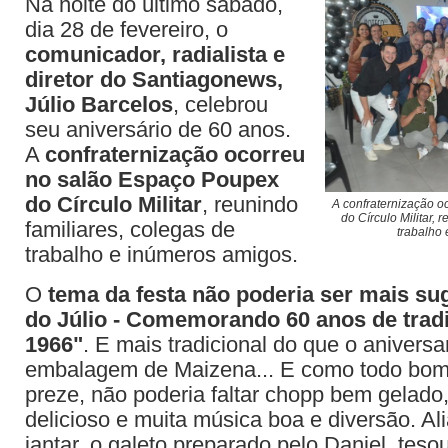
Na noite do último sábado,
dia 28 de fevereiro, o
comunicador, radialista e
diretor do Santiagonews,
Júlio Barcelos
, celebrou
seu aniversário de 60 anos.
A
confraternização ocorreu
no salão Espaço Poupex
do Círculo Militar
, reunindo
A confraternização 
do Círculo Militar, 
familiares, colegas de
trabalho
trabalho e inúmeros amigos.
O
tema da festa não poderia ser mais su
do Júlio - Comemorando 60 anos de trad
1966"
. E mais tradicional do que o aniversa
embalagem de Maizena... E como todo bom
preze, não poderia faltar chopp bem gelado,
delicioso e muita música boa e diversão. Al
jantar, o galeto preparado pelo Daniel, teso