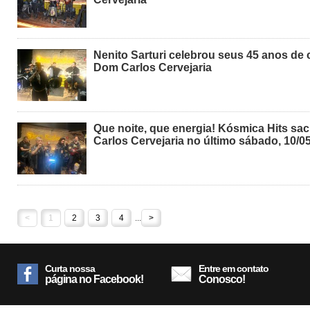
Nenito Sarturi celebrou seus 45 anos de 
Dom Carlos Cervejaria
Que noite, que energia! Kósmica Hits sa
Carlos Cervejaria no último sábado, 10/0
<
1
2
3
4
...
>
Curta nossa
Entre em contato
página no Facebook!
Conosco!