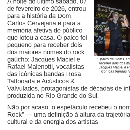
A noite do último sábado, 07
de fevereiro de 2026, entrou
para a história da Dom
Carlos Cervejaria e para a
memória afetiva do público
que lotou a casa. O palco foi
pequeno para receber dois
dos maiores nomes do rock
gaúcho: Jacques Maciel e
O palco da Dom Carl
receber dois dos m
Rafael Malenotti, vocalistas
Jacques Maciel e Ra
icônicas bandas R
das icônicas bandas Rosa
Tattooada e Acústicos &
Valvulados, protagonistas de décadas de in
produzida no Rio Grande do Sul.
Não por acaso, o espetáculo recebeu o nom
Rock” — uma definição à altura da trajetória
cultural e da energia dos artistas.