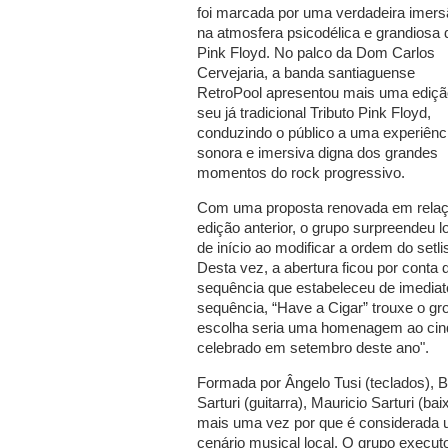
foi marcada por uma verdadeira imer
na atmosfera psicodélica e grandiosa 
Pink Floyd. No palco da Dom Carlos
Cervejaria, a banda santiaguense
RetroPool apresentou mais uma ediçã
seu já tradicional Tributo Pink Floyd,
conduzindo o público a uma experiênc
sonora e imersiva digna dos grandes
momentos do rock progressivo.
Com uma proposta renovada em relaç
edição anterior, o grupo surpreendeu l
de início ao modificar a ordem do setlis
Desta vez, a abertura ficou por cont
sequência que estabeleceu de imediat
sequência, “Have a Cigar” trouxe o gr
escolha seria uma homenagem ao cin
celebrado em setembro deste ano".
Formada por Ângelo Tusi (teclados), B
Sarturi (guitarra), Mauricio Sarturi (b
mais uma vez por que é considerada 
cenário musical local. O grupo exec