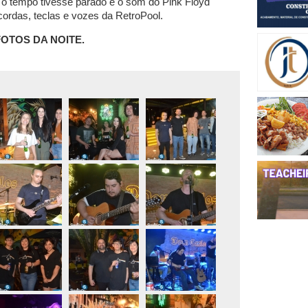
o tempo tivesse parado e o som do Pink Floyd
ordas, teclas e vozes da RetroPool.
FOTOS DA NOITE.