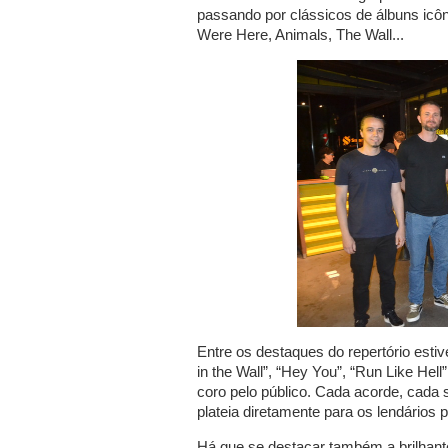
passando por clássicos de álbuns icô
Were Here, Animals, The Wall...
Entre os destaques do repertório esti
in the Wall”, “Hey You”, “Run Like Hel
coro pelo público. Cada acorde, cada s
plateia diretamente para os lendários
Há que se destacar também a brilhante