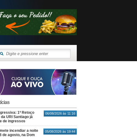
ícias
gressiva: 1º Retoço
06/08/2026 às 11:16
 da URI Santiago já
te de ingressos
ete incendiar a noite
05/08/2026 às 19:44
8 de agosto, na Dom