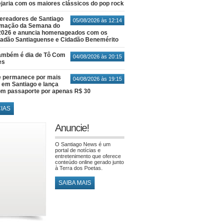
jaria com os maiores clássicos do pop rock
ereadores de Santiago
05/08/2026 às 12:14
amação da Semana do
2026 e anuncia homenageados com os
idadão Santiaguense e Cidadão Benemérito
também é dia de Tô Com
04/08/2026 às 20:15
es
e permanece por mais
04/08/2026 às 19:15
em Santiago e lança
m passaporte por apenas R$ 30
CIAS
Anuncie!
O Santiago News é um
portal de notícias e
entretenimento que oferece
conteúdo online gerado junto
à Terra dos Poetas.
SAIBA MAIS