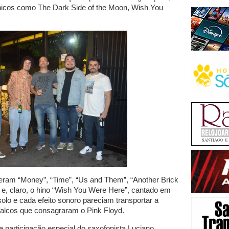
nicos como The Dark Side of the Moon, Wish You
veram “Money”, “Time”, “Us and Them”, “Another Brick
l” e, claro, o hino “Wish You Were Here”, cantado em
olo e cada efeito sonoro pareciam transportar a
 palcos que consagraram o Pink Floyd.
 participação especial do saxofonista Luciano