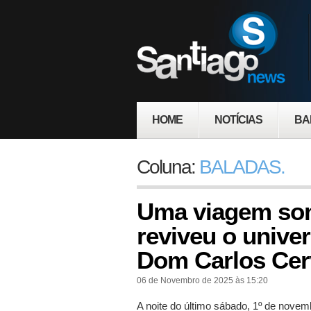
HOME
NOTÍCIAS
BA
Coluna:
BALADAS.
Uma viagem son
reviveu o unive
Dom Carlos Cer
06 de Novembro de 2025 às 15:20
A noite do último sábado, 1º de novem