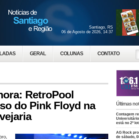
Santiago, RS
06 de Agosto de 2026, 14:37
LADAS
GERAL
COLUNAS
CONTATO
ora: RetroPool
rso do Pink Floyd na
Últimas not
vejaria
Contagem re
Universitário
está no 2º lo
AG Rock prom
bro,
de sábado, 0