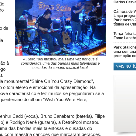
Carlos Cerve
são
do
Câmara de V
lança progr
Parlamento 
títulos de C
o de
Terça-feira 
Fome Lanch
ia
Park Stallon
uma semana 
promoção co
A RetroPool mostrou mais uma vez por que é
ão à
considerada uma das bandas mais talentosas e
MAIS NOTÍ
ousadas do cenário musical local.
ogo
t.
a da monumental “Shine On You Crazy Diamond”,
o o tom etéreo e emocional da apresentação. Na
oove característico e fez muitos se perguntarem se a
quentenário do álbum "Wish You Were Here,
enhur Cadó (vocal), Bruno Canabarro (bateria), Filipe
aixo) e Rodrigo Nenê (guitarra), a RetroPool mostrou
uma das bandas mais talentosas e ousadas do
utou com maestria canções que marcaram gerações,