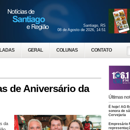
Santiago, RS
08 de Agosto de 2026, 14:51
LADAS
GERAL
COLUNAS
CONTATO
as de Aniversário da
Últimas not
É hoje! AG Ro
sonora de s
Cervejaria
s da
Empresário 
representaçã
ião