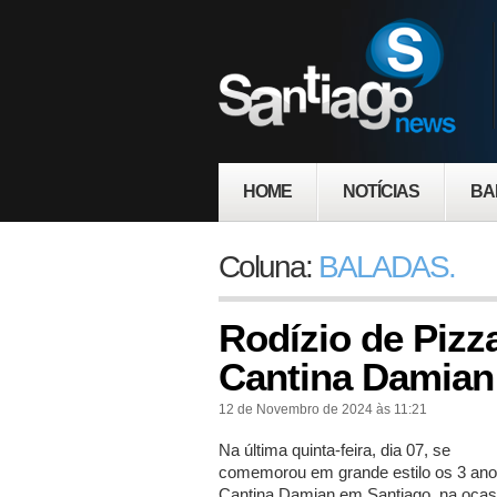
HOME
NOTÍCIAS
BA
Coluna:
BALADAS.
Rodízio de Pizz
Cantina Damian
12 de Novembro de 2024 às 11:21
Na última quinta-feira, dia 07, se
comemorou em grande estilo os 3 ano
Cantina Damian em Santiago, na ocas