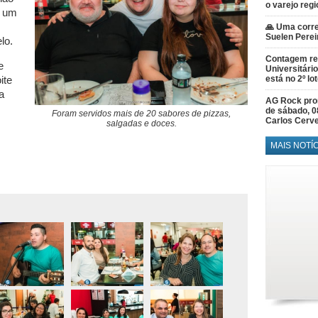
o varejo regi
r um
🙏 Uma corre
Suelen Perei
lo.
Contagem re
e
Universitário
está no 2º lo
ite
a
AG Rock prom
de sábado, 0
Foram servidos mais de 20 sabores de pizzas,
Carlos Cerve
salgadas e doces.
MAIS NOTÍ