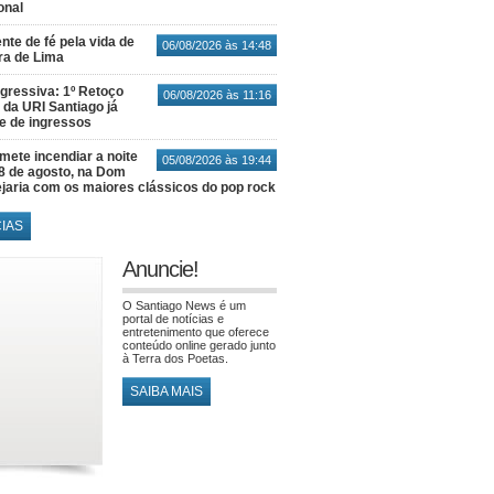
onal
nte de fé pela vida de
06/08/2026 às 14:48
ra de Lima
gressiva: 1º Retoço
06/08/2026 às 11:16
 da URI Santiago já
te de ingressos
ete incendiar a noite
05/08/2026 às 19:44
8 de agosto, na Dom
jaria com os maiores clássicos do pop rock
CIAS
Anuncie!
O Santiago News é um
portal de notícias e
entretenimento que oferece
conteúdo online gerado junto
à Terra dos Poetas.
SAIBA MAIS