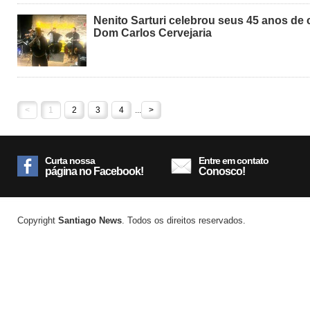
Nenito Sarturi celebrou seus 45 anos de 
Dom Carlos Cervejaria
<
1
2
3
4
...
>
Curta nossa
Entre em contato
página no Facebook!
Conosco!
Copyright
Santiago News
. Todos os direitos reservados.