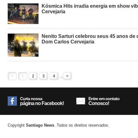
Kósmica Hits irradia energia em show vi
Cervejaria
Nenito Sarturi celebrou seus 45 anos de 
Dom Carlos Cervejaria
<
1
2
3
4
...
>
Curta nossa
Entre em contato
página no Facebook!
Conosco!
Copyright
Santiago News
. Todos os direitos reservados.