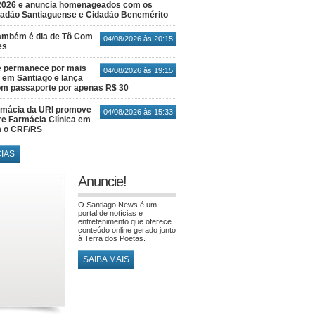
2026 e anuncia homenageados com os
idadão Santiaguense e Cidadão Benemérito
também é dia de Tô Com
04/08/2026 às 20:15
es
e permanece por mais
04/08/2026 às 19:15
em Santiago e lança
m passaporte por apenas R$ 30
rmácia da URI promove
04/08/2026 às 15:33
re Farmácia Clínica em
m o CRF/RS
CIAS
Anuncie!
O Santiago News é um
portal de notícias e
entretenimento que oferece
conteúdo online gerado junto
à Terra dos Poetas.
SAIBA MAIS