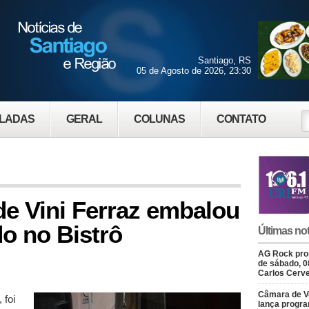
Santiago, RS
05 de Agosto de 2026, 23:30
LADAS
GERAL
COLUNAS
CONTATO
 de Vini Ferraz embalou
do no Bistrô
Últimas not
AG Rock prom
de sábado, 0
Carlos Cerve
Câmara de V
 foi
lança progr