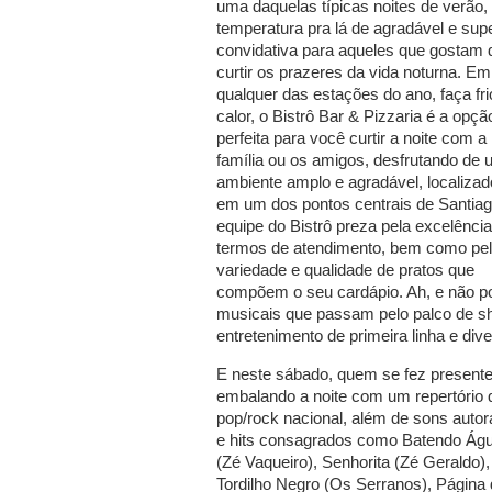
uma daquelas típicas noites de verão
temperatura pra lá de agradável e sup
convidativa para aqueles que gostam 
curtir os prazeres da vida noturna. Em
qualquer das estações do ano, faça fri
calor, o Bistrô Bar & Pizzaria é a opçã
perfeita para você curtir a noite com a
família ou os amigos, desfrutando de
ambiente amplo e agradável, localizad
em um dos pontos centrais de Santiag
equipe do Bistrô preza pela excelênci
termos de atendimento, bem como pe
variedade e qualidade de pratos que
compõem o seu cardápio. Ah, e não p
musicais que passam pelo palco de sh
entretenimento de primeira linha e dive
E neste sábado, quem se fez presente 
embalando a noite com um repertório 
pop/rock nacional, além de sons autor
e hits consagrados como Batendo Águ
(Zé Vaqueiro), Senhorita (Zé Geraldo),
Tordilho Negro (Os Serranos), Página 