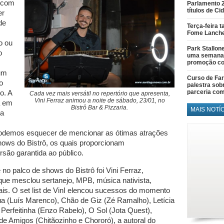
, com
Parlamento 
títulos de C
er
de
Terça-feira 
Fome Lanch
o ou
Park Stallon
o
uma semana 
promoção co
 um
Curso de Fa
o
palestra sob
parceria co
o. A
Cada vez mais versátil no repertório que apresenta,
Vini Ferraz animou a noite de sábado, 23/01, no
a em
Bistrô Bar & Pizzaria.
MAIS NOTÍ
la
odemos esquecer de mencionar as ótimas atrações
ows do Bistrô, os quais proporcionam
rsão garantida ao público.
no palco de shows do Bistrô foi Vini Ferraz,
que mesclou sertanejo, MPB, música nativista,
ais. O set list de VinI elencou sucessos do momento
a (Luís Marenco), Chão de Giz (Zé Ramalho), Letícia
 Perfeitinha (Enzo Rabelo), O Sol (Jota Quest),
de Amigos (Chitãozinho e Chororó), a autoral do