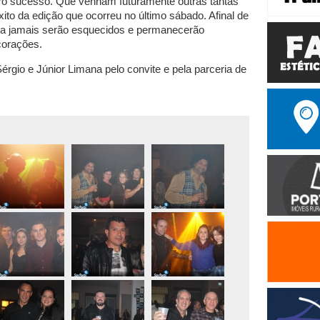
iro sucesso. Que venham futuramente outras tantas
to da edição que ocorreu no último sábado. Afinal de
ica jamais serão esquecidos e permanecerão
orações.
rgio e Júnior Limana pelo convite e pela parceria de