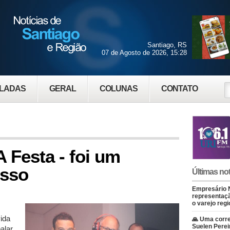
Santiago, RS
07 de Agosto de 2026, 15:28
LADAS
GERAL
COLUNAS
CONTATO
A Festa - foi um
esso
Últimas not
Empresário 
representaçã
o varejo regi
vida
🙏 Uma corre
Suelen Perei
alar