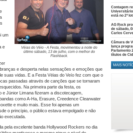
Contagem re
e
Universitário
está no 2º lo
a
es
AG Rock prom
de sábado, 0
Carlos Cerve
oi um
Câmara de V
lança progr
a e
Véias do Véio - A Festa, movimentou a noite do
Parlamento 
último sábado, 13 de julho, com o melhor do
títulos de C
Flashback.
zer
MAIS NOTÍ
ranças e desperta nelas sensações e emoções que
 suas vidas. E a Festa Véias do Veío fez com que o
ocas passadas através de canções que se tornaram
esquecidos. Na primeira parte da festa, os
 e Júnior Limana fizeram a discotecagem,
e bandas como A-Ha, Erasure, Creedence Clearwater
Roxette e muito mais. Esse foi apenas um
de o princípio, o público estava empolgado e não
ão executada.
da pela excelente banda Hollywood Rockers no dia
úblico mantivesse o mesmo pique e nível de