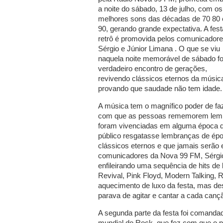
a noite do sábado, 13 de julho, com os
melhores sons das décadas de 70 80 
90, gerando grande expectativa. A fest
retrô é promovida pelos comunicador
Sérgio e Júnior Limana . O que se viu
naquela noite memorável de sábado f
verdadeiro encontro de gerações,
revivendo clássicos eternos da músic
provando que saudade não tem idade.
A música tem o magnífico poder de fa
com que as pessoas rememorem lemb
foram vivenciadas em alguma época de
público resgatasse lembranças de ép
clássicos eternos e que jamais serão 
comunicadores da Nova 99 FM, Sérgio
enfileirando uma sequência de hits d
Revival, Pink Floyd, Modern Talking, 
aquecimento de luxo da festa, mas des
parava de agitar e cantar a cada canç
A segunda parte da festa foi comanda
mundial do Rock, que fez com que o p