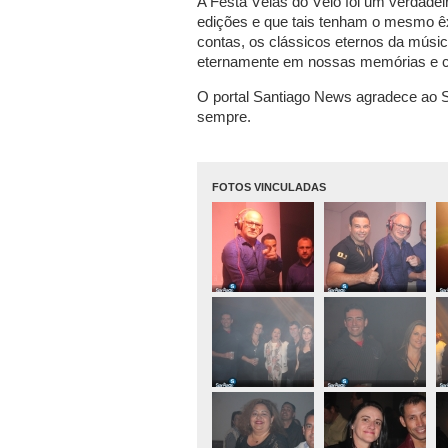
A Festa Véias do Véio foi um verdade
edições e que tais tenham o mesmo êxi
contas, os clássicos eternos da mús
eternamente em nossas memórias e c
O portal Santiago News agradece ao Sé
sempre.
FOTOS VINCULADAS