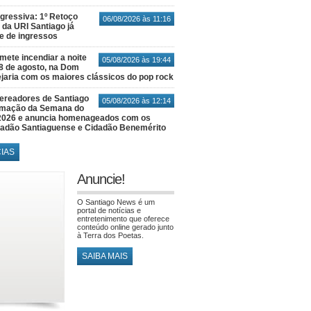
gressiva: 1º Retoço
06/08/2026 às 11:16
 da URI Santiago já
te de ingressos
ete incendiar a noite
05/08/2026 às 19:44
8 de agosto, na Dom
jaria com os maiores clássicos do pop rock
ereadores de Santiago
05/08/2026 às 12:14
amação da Semana do
2026 e anuncia homenageados com os
idadão Santiaguense e Cidadão Benemérito
CIAS
Anuncie!
O Santiago News é um
portal de notícias e
entretenimento que oferece
conteúdo online gerado junto
à Terra dos Poetas.
SAIBA MAIS