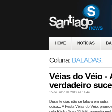
HOME
NOTÍCIAS
BA
Coluna:
BALADAS.
Véias do Véio - 
verdadeiro suc
15 de Julho de 2019 às 14:44
Durante dias não se falava em outra
coisa... A Festa Véias do Véio, promo
pela Rádio Nova 99 FM, prometia emb