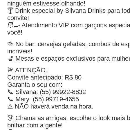
ninguém estivesse olhando!
🍸 Drink especial by Silvana Drinks para to
convite!
🧑‍🍳 Atendimento VIP com garçons especia
você!
🍻 No bar: cervejas geladas, combos de es
incríveis!
💺 Mesas e espaços exclusivos para mulher
🚨 ATENÇÃO:
Convite antecipado: R$ 80
Garanta o seu com:
📞 Silvana: (55) 99922-8832
📞 Mary: (55) 99719-4655
⚠ NÃO haverá venda na hora.
👗 Chama as amigas, escolhe o look mais 
brilhar com a gente!