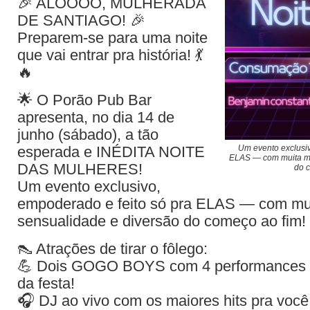
🎉 ALÔÔÔÔ, MULHERADA
DE SANTIAGO! 🎉
Preparem-se para uma noite
que vai entrar pra história! 💃
🔥
🌟 O Porão Pub Bar
apresenta, no dia 14 de
junho (sábado), a tão
Um evento exclusiv
esperada e INÉDITA NOITE
ELAS — com muita mú
DAS MULHERES!
do 
Um evento exclusivo,
empoderado e feito só pra ELAS — com mu
sensualidade e diversão do começo ao fim!
👠 Atrações de tirar o fôlego:
💪 Dois GOGO BOYS com 4 performances ar
da festa!
🎧 DJ ao vivo com os maiores hits pra voc