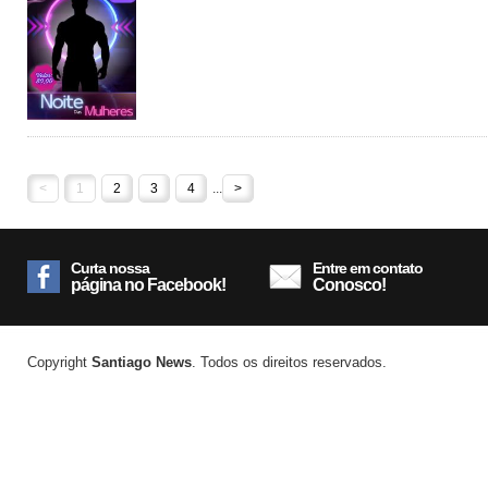
<
1
2
3
4
...
>
Curta nossa
Entre em contato
página no Facebook!
Conosco!
Copyright
Santiago News
. Todos os direitos reservados.