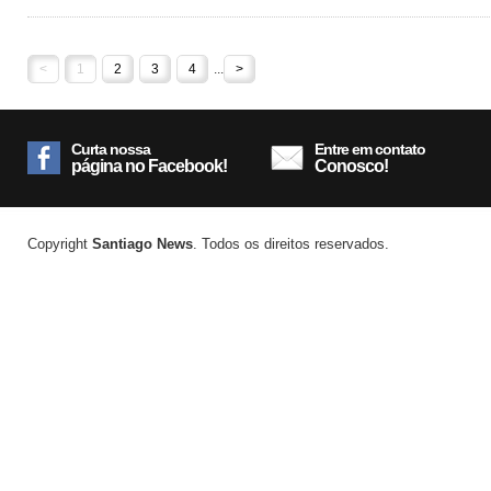
<
1
2
3
4
...
>
Curta nossa
Entre em contato
página no Facebook!
Conosco!
Copyright
Santiago News
. Todos os direitos reservados.