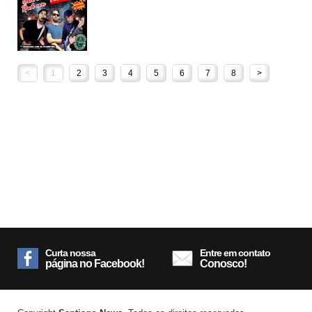
<
1
2
3
4
5
6
7
8
>
Curta nossa
Entre em contato
página no Facebook!
Conosco!