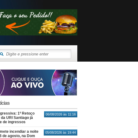
ícias
gressiva: 1º Retoço
06/08/2026 às 11:16
 da URI Santiago já
te de ingressos
ete incendiar a noite
05/08/2026 às 19:44
8 de agosto, na Dom