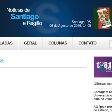
Santiago, RS
06 de Agosto de 2026, 14:05
LADAS
GERAL
COLUNAS
CONTATO
da
Últimas not
Contagem re
Universitário
está no 2º lo
AG Rock prom
de sábado, 0