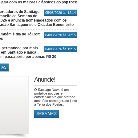
jaria com os maiores clássicos do pop rock
ereadores de Santiago
05/08/2026 às 12:14
amação da Semana do
2026 e anuncia homenageados com os
idadão Santiaguense e Cidadão Benemérito
também é dia de Tô Com
04/08/2026 às 20:15
es
e permanece por mais
04/08/2026 às 19:15
em Santiago e lança
m passaporte por apenas R$ 30
CIAS
Anuncie!
O Santiago News é um
portal de notícias e
entretenimento que oferece
conteúdo online gerado junto
à Terra dos Poetas.
SAIBA MAIS