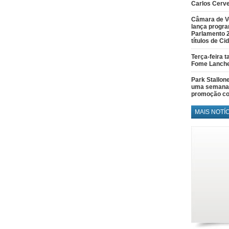
Carlos Cerve
Câmara de V
lança progr
Parlamento 
títulos de C
Terça-feira 
Fome Lanch
Park Stallon
uma semana 
promoção co
MAIS NOTÍ