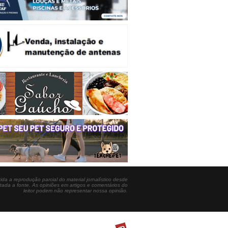
ida a reprodução parcial do material jornalístico desde
itada a fonte. As opiniões em artigos e comentários do
leitor podem não representar nossa opinião.