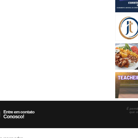
É permit
Entre em contato
que c
Conosco!