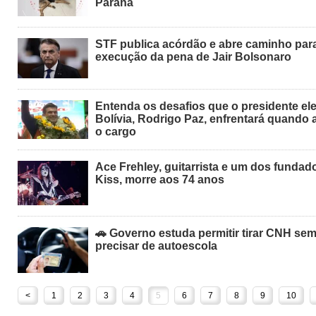
Paraná
STF publica acórdão e abre caminho par
execução da pena de Jair Bolsonaro
Entenda os desafios que o presidente ele
Bolívia, Rodrigo Paz, enfrentará quando
o cargo
Ace Frehley, guitarrista e um dos fundad
Kiss, morre aos 74 anos
🚗 Governo estuda permitir tirar CNH se
precisar de autoescola
<
1
2
3
4
5
6
7
8
9
10