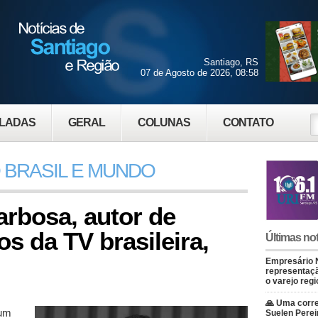
Santiago, RS
07 de Agosto de 2026, 08:58
LADAS
GERAL
COLUNAS
CONTATO
 BRASIL E MUNDO
rbosa, autor de
s da TV brasileira,
Últimas not
Empresário 
representaçã
o varejo regi
🙏 Uma corre
 um
Suelen Perei