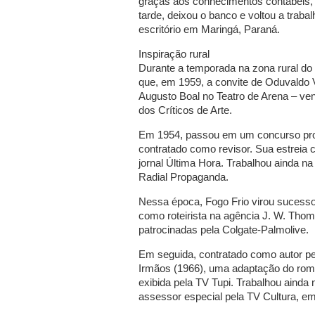
graças aos conhecimentos contábeis
tarde, deixou o banco e voltou a trab
escritório em Maringá, Paraná.
Inspiração rural
Durante a temporada na zona rural do
que, em 1959, a convite de Oduvaldo Vi
Augusto Boal no Teatro de Arena – ven
dos Críticos de Arte.
Em 1954, passou em um concurso promo
contratado como revisor. Sua estreia 
jornal Última Hora. Trabalhou ainda na
Radial Propaganda.
Nessa época, Fogo Frio virou sucesso 
como roteirista na agência J. W. Tho
patrocinadas pela Colgate-Palmolive.
Em seguida, contratado como autor pe
Irmãos (1966), uma adaptação do rom
exibida pela TV Tupi. Trabalhou ainda
assessor especial pela TV Cultura, e