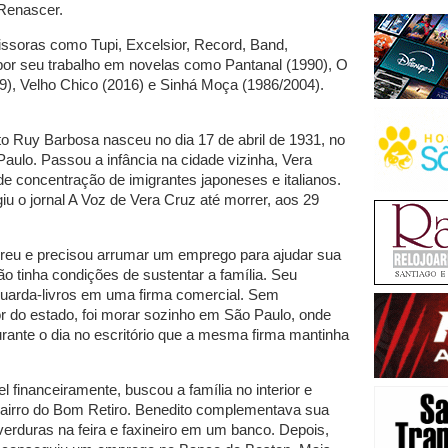
 Renascer.
ssoras como Tupi, Excelsior, Record, Band,
por seu trabalho em novelas como Pantanal (1990), O
9), Velho Chico (2016) e Sinhá Moça (1986/2004).
o Ruy Barbosa nasceu no dia 17 de abril de 1931, no
 Paulo. Passou a infância na cidade vizinha, Vera
e concentração de imigrantes japoneses e italianos.
giu o jornal A Voz de Vera Cruz até morrer, aos 29
rreu e precisou arrumar um emprego para ajudar sua
 tinha condições de sustentar a família. Seu
e guarda-livros em uma firma comercial. Sem
or do estado, foi morar sozinho em São Paulo, onde
urante o dia no escritório que a mesma firma mantinha
 financeiramente, buscou a família no interior e
airro do Bom Retiro. Benedito complementava sua
erduras na feira e faxineiro em um banco. Depois,