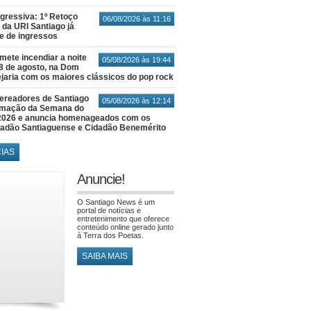
gressiva: 1º Retoço
06/08/2026 às 11:16
 da URI Santiago já
te de ingressos
ete incendiar a noite
05/08/2026 às 19:44
8 de agosto, na Dom
jaria com os maiores clássicos do pop rock
ereadores de Santiago
05/08/2026 às 12:14
amação da Semana do
2026 e anuncia homenageados com os
idadão Santiaguense e Cidadão Benemérito
CIAS
Anuncie!
O Santiago News é um
portal de notícias e
entretenimento que oferece
conteúdo online gerado junto
à Terra dos Poetas.
SAIBA MAIS