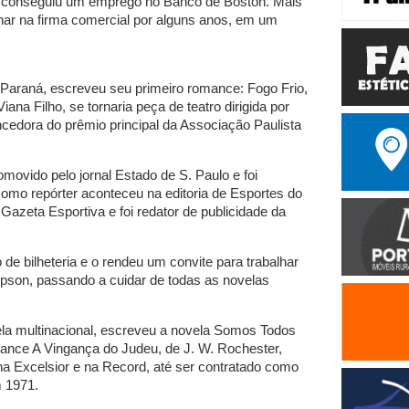
, conseguiu um emprego no Banco de Boston. Mais
alhar na firma comercial por alguns anos, em um
 Paraná, escreveu seu primeiro romance: Fogo Frio,
ana Filho, se tornaria peça de teatro dirigida por
cedora do prêmio principal da Associação Paulista
vido pelo jornal Estado de S. Paulo e foi
como repórter aconteceu na editoria de Esportes do
 Gazeta Esportiva e foi redator de publicidade da
de bilheteria e o rendeu um convite para trabalhar
mpson, passando a cuidar de todas as novelas
la multinacional, escreveu a novela Somos Todos
ance A Vingança do Judeu, de J. W. Rochester,
 na Excelsior e na Record, até ser contratado como
m 1971.