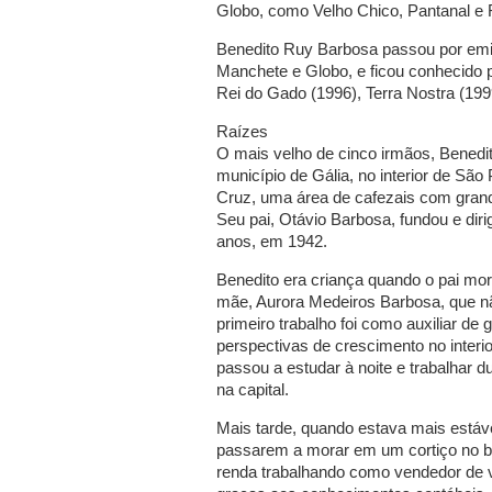
Globo, como Velho Chico, Pantanal e
Benedito Ruy Barbosa passou por emi
Manchete e Globo, e ficou conhecido 
Rei do Gado (1996), Terra Nostra (199
Raízes
O mais velho de cinco irmãos, Benedit
município de Gália, no interior de São
Cruz, uma área de cafezais com grand
Seu pai, Otávio Barbosa, fundou e diri
anos, em 1942.
Benedito era criança quando o pai mo
mãe, Aurora Medeiros Barbosa, que não
primeiro trabalho foi como auxiliar d
perspectivas de crescimento no interi
passou a estudar à noite e trabalhar d
na capital.
Mais tarde, quando estava mais estável
passarem a morar em um cortiço no b
renda trabalhando como vendedor de v