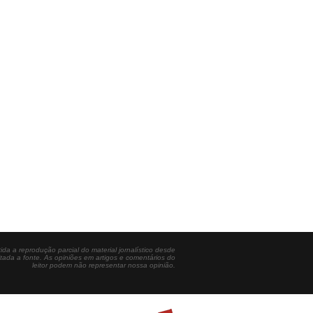
ida a reprodução parcial do material jornalístico desde
itada a fonte. As opiniões em artigos e comentários do
leitor podem não representar nossa opinião.