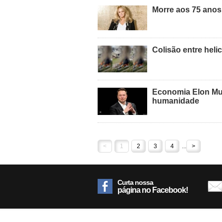
Morre aos 75 anos
Colisão entre heli
Economia Elon Musk
humanidade
<
1
2
3
4
...
>
Curta nossa
página no Facebook!