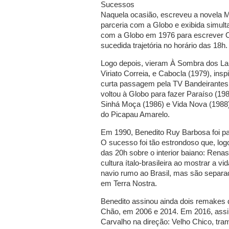
Sucessos
Naquela ocasião, escreveu a novela 
parceria com a Globo e exibida simul
com a Globo em 1976 para escrever O 
sucedida trajetória no horário das 18h.
Logo depois, vieram À Sombra dos La
Viriato Correia, e Cabocla (1979), in
curta passagem pela TV Bandeirantes,
voltou à Globo para fazer Paraíso (198
Sinhá Moça (1986) e Vida Nova (1988).
do Picapau Amarelo.
Em 1990, Benedito Ruy Barbosa foi pa
O sucesso foi tão estrondoso que, log
das 20h sobre o interior baiano: Rena
cultura ítalo-brasileira ao mostrar a v
navio rumo ao Brasil, mas são separad
em Terra Nostra.
Benedito assinou ainda dois remakes
Chão, em 2006 e 2014. Em 2016, assi
Carvalho na direção: Velho Chico, tra