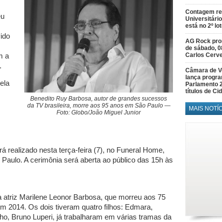
Contagem re
eu
Universitário
está no 2º lo
ido
AG Rock prom
de sábado, 0
Carlos Cerve
m a
.
Câmara de V
lança progr
ela
Parlamento 
títulos de C
Benedito Ruy Barbosa, autor de grandes sucessos
da TV brasileira, morre aos 95 anos em São Paulo —
MAIS NOTÍ
Foto: Globo/João Miguel Junior
á realizado nesta terça-feira (7), no Funeral Home,
 Paulo. A cerimônia será aberta ao público das 15h às
a atriz Marilene Leonor Barbosa, que morreu aos 75
m 2014. Os dois tiveram quatro filhos: Edmara,
lho, Bruno Luperi, já trabalharam em várias tramas da