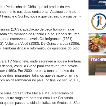
Meu Pedacinho de Chão, que foi produzida em
taneamente nas duas emissoras. Assinou contrato
Feijão e o Sonho, novela que deu início à sua bem-
ranjais (1977), adaptação de peça homônima de
spirada em romance de Ribeiro Couto. Depois de uma
 onde escreveu a novela Os Imigrantes (1981),
2), Voltei pra Você (1983), De Quina pra Lua (1985),
 Também dirigiu e reformulou os episódios do Sítio
ra a TV Manchete, onde escreveu a novela Pantanal.
o depois, voltou à Globo para escrever uma novela
scer (1993). Em 2000, trouxe à tona as raízes da
ida de dois imigrantes italianos que se apaixonam no
os ao desembarcar no país, no final do século XIX,
 de suas obras Sinhá Moça e Meu Pedacinho de
nou outra saga em parceria com Luiz Fernando
ma que se passa na cidade fictícia de Grotas do São